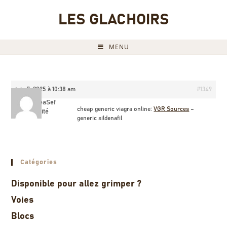
LES GLACHOIRS
MENU
juin 7, 2025 à 10:38 am
#1349
JameseaSef
cheap generic viagra online:
VGR Sources
–
Invité
generic sildenafil
Catégories
Disponible pour allez grimper ?
Voies
Blocs