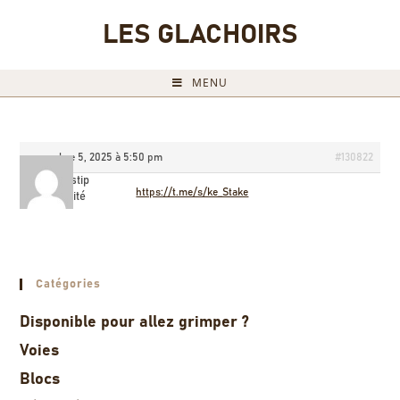
LES GLACHOIRS
MENU
novembre 5, 2025 à 5:50 pm
#130822
Jamestip
https://t.me/s/ke_Stake
Invité
Catégories
Disponible pour allez grimper ?
Voies
Blocs