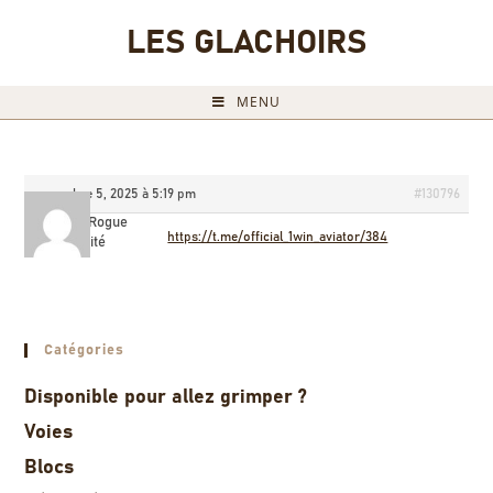
LES GLACHOIRS
MENU
novembre 5, 2025 à 5:19 pm
#130796
RouletteRogue
https://t.me/official_1win_aviator/384
Invité
Catégories
Disponible pour allez grimper ?
Voies
Blocs