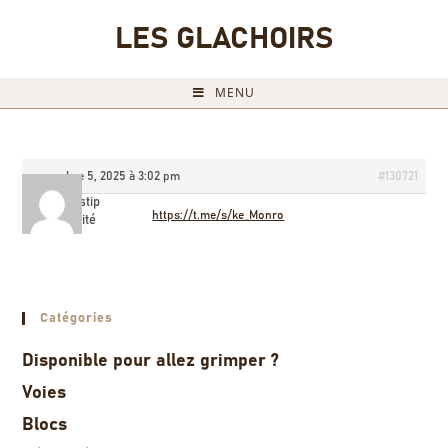
LES GLACHOIRS
MENU
novembre 5, 2025 à 3:02 pm
#130721
Jamestip
https://t.me/s/ke_Monro
Invité
Catégories
Disponible pour allez grimper ?
Voies
Blocs