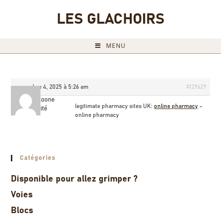
LES GLACHOIRS
MENU
novembre 4, 2025 à 5:26 am
#129629
HaroldZoone
legitimate pharmacy sites UK:
online pharmacy
–
Invité
online pharmacy
Catégories
Disponible pour allez grimper ?
Voies
Blocs