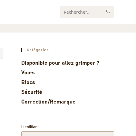
Rechercher
sur
ce
site
Catégories
6
Disponible pour allez grimper ?
Voies
Blocs
Sécurité
Correction/Remarque
Identifiant: