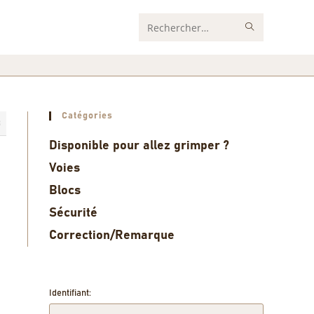
Rechercher
sur
ce
site
Catégories
3
Disponible pour allez grimper ?
Voies
Blocs
Sécurité
Correction/Remarque
Identifiant: