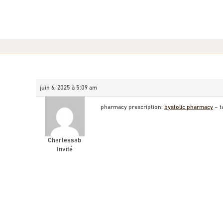
juin 6, 2025 à 5:09 am
pharmacy prescription:
bystolic pharmacy
– t
Charlessab
Invité