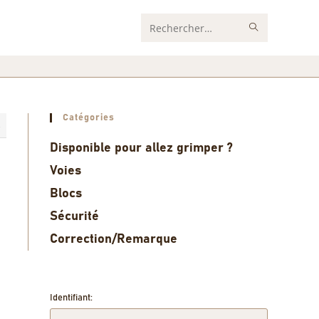
Rechercher
sur
ce
site
Catégories
4
Disponible pour allez grimper ?
Voies
Blocs
Sécurité
Correction/Remarque
Identifiant: