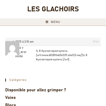
LES GLACHOIRS
MENU
juin 6, 2025 à 2:10 am
#1163
kypit 1s v
1с 8 бухгалтерия купить
moskve_dror
[url=www.68381fe656339.site123.me/]1с 8
Invité
бухгалтерия купить [/url] .
Catégories
Disponible pour allez grimper ?
Voies
Blocs