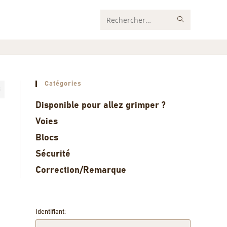
Rechercher
sur
ce
site
Catégories
3
Disponible pour allez grimper ?
Voies
Blocs
Sécurité
Correction/Remarque
Identifiant: