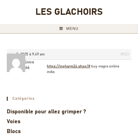
LES GLACHOIRS
MENU
juin 5, 2025 à 9:49 am
#1123
WilliamSnive
https://inpharm24.shop/#
buy viagra online
Invité
india
Catégories
Disponible pour allez grimper ?
Voies
Blocs