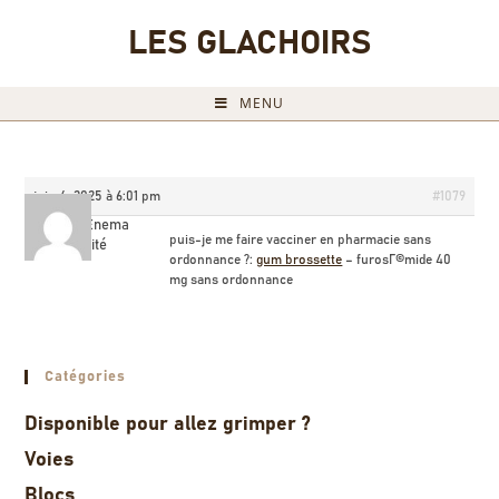
LES GLACHOIRS
MENU
juin 4, 2025 à 6:01 pm
#1079
MichaelEnema
puis-je me faire vacciner en pharmacie sans
Invité
ordonnance ?:
gum brossette
– furosГ©mide 40
mg sans ordonnance
Catégories
Disponible pour allez grimper ?
Voies
Blocs