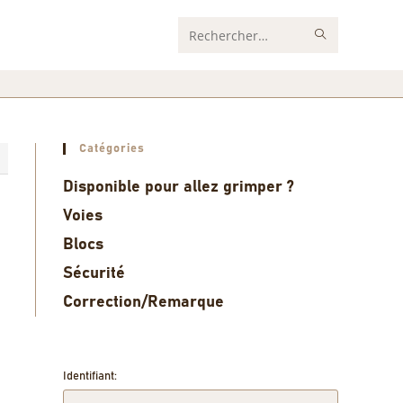
Rechercher
sur
ce
site
Catégories
5
Disponible pour allez grimper ?
Voies
Blocs
Sécurité
Correction/Remarque
Identifiant: