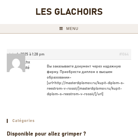
LES GLACHOIRS
MENU
juin 4, 2025 à 1:28 pm
#1064
Sazrkhx
Вы заказываете документ через надежную
Invité
фирму. Приобрести диплом о высшем
образовании–
[url=http://masterdiplomov.ru/kupit-diplom-s-
reestrom-v-rossii/]masterdiplomov.ru/kupit-
diplom-s-reestrom-v-rossii/[/url]
Catégories
Disponible pour allez grimper ?