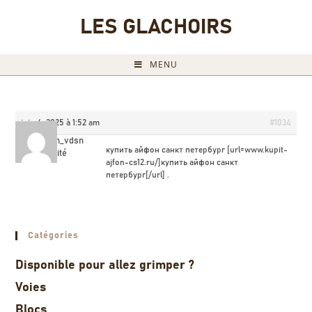
LES GLACHOIRS
MENU
juin 4, 2025 à 1:52 am
#1034
Kypit aifon_vdsn
купить айфон санкт петербург [url=www.kupit-
Invité
ajfon-cs12.ru/]купить айфон санкт
петербург[/url] .
Catégories
Disponible pour allez grimper ?
Voies
Blocs