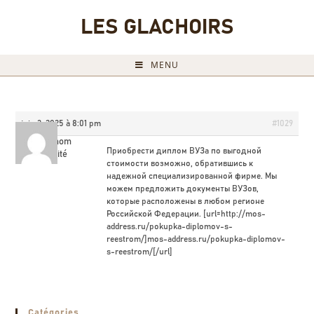
LES GLACHOIRS
MENU
juin 3, 2025 à 8:01 pm
#1029
Cazrmom
Приобрести диплом ВУЗа по выгодной
Invité
стоимости возможно, обратившись к
надежной специализированной фирме. Мы
можем предложить документы ВУЗов,
которые расположены в любом регионе
Российской Федерации. [url=http://mos-
address.ru/pokupka-diplomov-s-
reestrom/]mos-address.ru/pokupka-diplomov-
s-reestrom/[/url]
Catégories