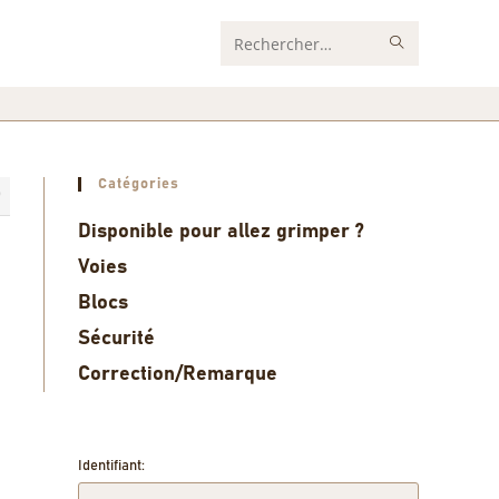
Rechercher
sur
ce
site
Catégories
9
Disponible pour allez grimper ?
Voies
Blocs
Sécurité
Correction/Remarque
Identifiant: