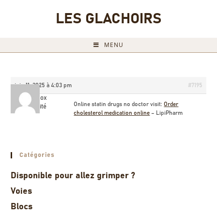
LES GLACHOIRS
MENU
juin 11, 2025 à 4:03 pm
#7195
Billysox
Online statin drugs no doctor visit:
Order
Invité
cholesterol medication online
– LipiPharm
Catégories
Disponible pour allez grimper ?
Voies
Blocs